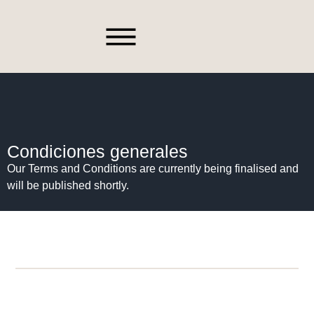
Piezas De Recambio
Quiénes Somos
Póngase En Contacto Con
Condiciones generales
Our Terms and Conditions are currently being finalised and
will be published shortly.