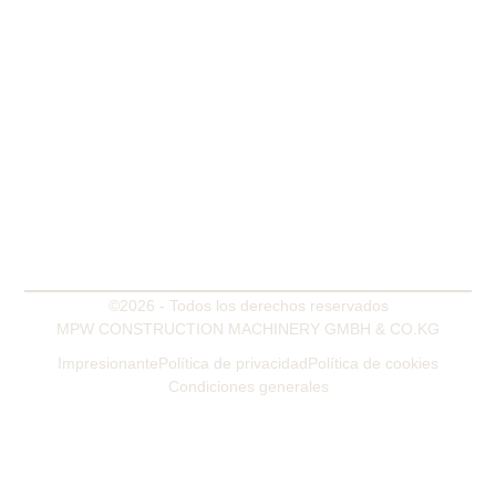
OFICINA
Calle Mooringer 4b
28865 Lilienthal - Alemania
TALLER Y ALMACÉN
Zum Heidkamp 29
27412 Westertimke - Alemania
TELÉFONO
+49 4792 955 682
MÓVIL
+49 172 544 99 22
EMAIL
mpw@mpw-germany.com
©2026 - Todos los derechos reservados
MPW CONSTRUCTION MACHINERY GMBH & CO.KG
Impresionante
Política de privacidad
Política de cookies
Condiciones generales