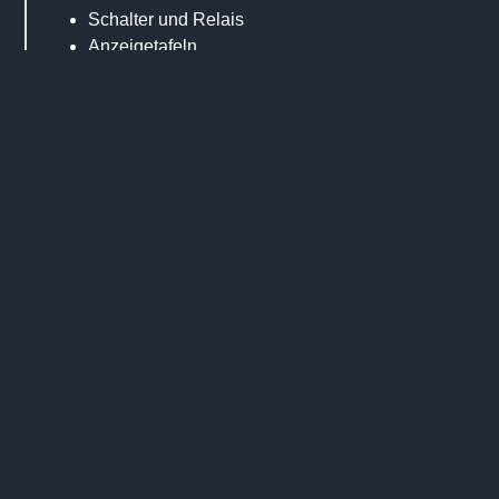
Schalter und Relais
Anzeigetafeln
9. Kabinen- und Bedienungs­komponenten­
Bedienmodule
Sitze
Joysticks
Spiegel
Beleuchtungssysteme
WIRTGEN