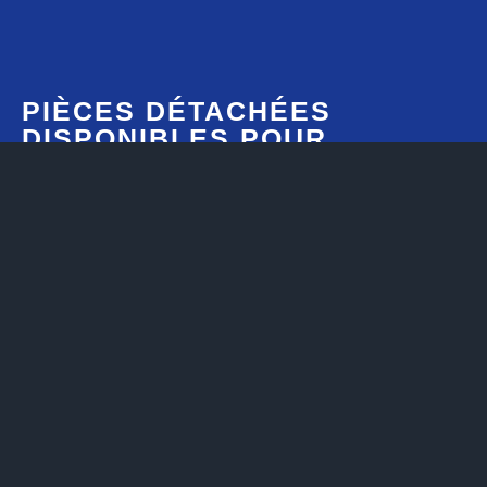
PIÈCES DÉTACHÉES
DISPONIBLES POUR
D'AUTRES TYPES DE
MACHINES
Pavés en asphalte
Raboteuses d'asphalte