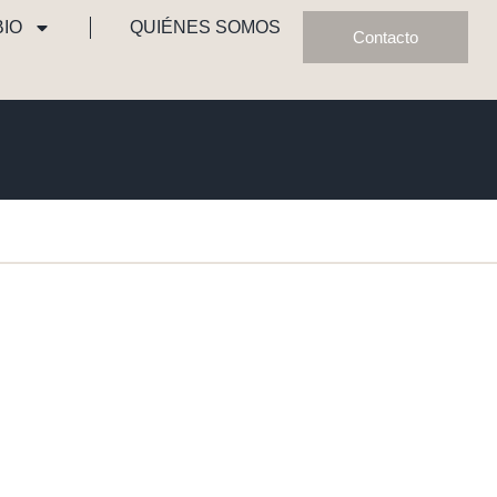
BIO
QUIÉNES SOMOS
Contacto
TALLER Y ALMACÉN
Zum Heidkamp 29
27412 Westertimke - Alemania