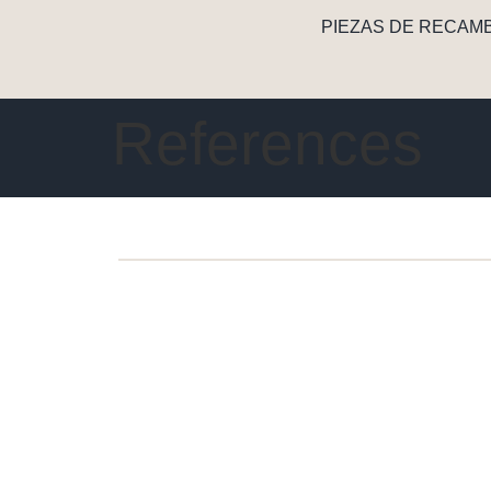
PIEZAS DE RECAM
References
OFICINA
Calle Mooringer 4b
28865 Lilienthal - Alemania